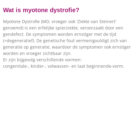
Wat is myotone dystrofie?
Myotone Dystrofie (MD, vroeger ook 'Ziekte van Steinert'
genoemd) is een erfelijke spierziekte, veroorzaakt door een
gendefect. De s
ymptomen worden ernstiger met de tijd
(=degeneratief). De genetische fout vermenigvuldigt zich van
generatie op generatie, waardoor de symptomen ook ernstiger
worden en vroeger zichtbaar zijn.
Er zijn bijgevolg verschillende vormen:
congenitale-, kinder-, volwassen- en laat beginnende-vorm.
De ziekte komt volgens recent onderzoek voorbij 1 op de 2100
personen. Dus niet zo zeldzaam, maar vooral onbekend. Ook
bij zorgprofessionals.
Als spierziekte is MD de meest
voorkomende ter wereld!
Door de erfelijkheid treft de ziekte per definitie hele families:
gemiddeld krijgt 50% van een bloedlijn het gendefect dat MD
veroorzaakt mee…