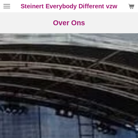
Steinert Everybody Different vzw
Ga
direct
naar
Over Ons
de
hoofdinhoud